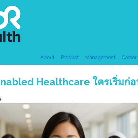
About
Product
Management
Career
nabled Healthcare ใครเริ่มก่
3