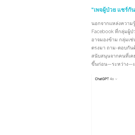
“เพจผู้ป่วย แชร์กั
นอกจากแหล่งความรู้
Facebook ที่กลุ่มผู
อาจมองข้าม กลุ่มเช่
ตรงมา ถาม-ตอบกันด้ว
สนับสนุนจากคนที่เคยผ
ขึ้นก่อน—ระหว่าง